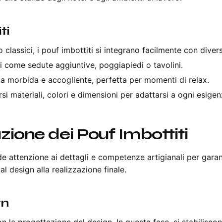
ti
o classici, i pouf imbottiti si integrano facilmente con divers
ti come sedute aggiuntive, poggiapiedi o tavolini.
uta morbida e accogliente, perfetta per momenti di relax.
ersi materiali, colori e dimensioni per adattarsi a ogni esigen
zione dei Pouf Imbottiti
e attenzione ai dettagli e competenze artigianali per garant
al design alla realizzazione finale.
gn
n la progettazione del design. In questa fase, si stabiliscono