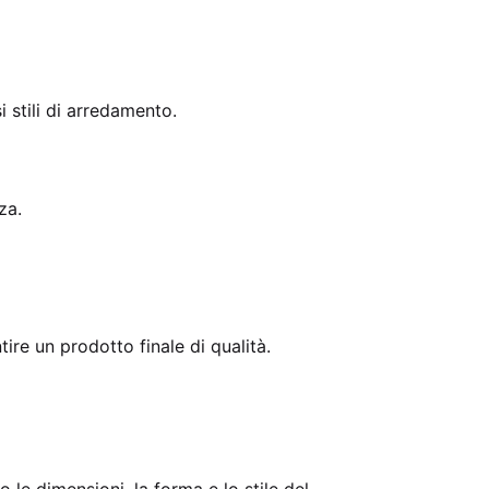
i stili di arredamento.
za.
ire un prodotto finale di qualità.
 le dimensioni, la forma e lo stile del